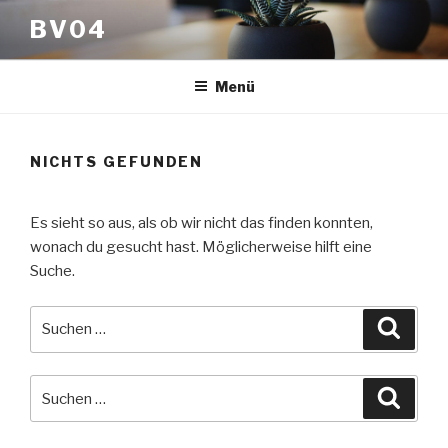
Zum
BV04
Inhalt
springen
Menü
NICHTS GEFUNDEN
Es sieht so aus, als ob wir nicht das finden konnten,
wonach du gesucht hast. Möglicherweise hilft eine
Suche.
Suche
Suche
nach:
Suche
Suche
nach: